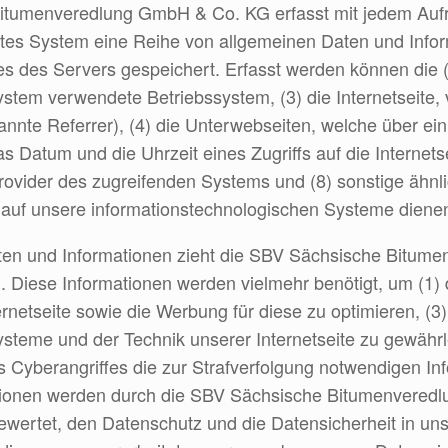
itumenveredlung GmbH & Co. KG erfasst mit jedem Aufru
ertes System eine Reihe von allgemeinen Daten und Info
les des Servers gespeichert. Erfasst werden können die
stem verwendete Betriebssystem, (3) die Internetseite,
nannte Referrer), (4) die Unterwebseiten, welche über ei
s Datum und die Uhrzeit eines Zugriffs auf die Internetse
Provider des zugreifenden Systems und (8) sonstige ähnl
 auf unsere informationstechnologischen Systeme diene
aten und Informationen zieht die SBV Sächsische Bitu
 Diese Informationen werden vielmehr benötigt, um (1) di
ternetseite sowie die Werbung für diese zu optimieren, (3
steme und der Technik unserer Internetseite zu gewährl
 Cyberangriffes die zur Strafverfolgung notwendigen Inf
ionen werden durch die SBV Sächsische Bitumenveredl
usgewertet, den Datenschutz und die Datensicherheit in