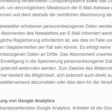
 Anmeldung verwendeten Computersystems sowie das Da
lich, um den(möglichen) Missbrauch der E-Mail-Adresse 
önnen und dient deshalb der rechtlichen Absicherung des
ewsletter erhobenen personenbezogenen Daten werden
Abonnenten des Newsletters per E-Mail informiert werde
gliche Registrierung erforderlich ist, wie dies im Fall
hen Gegebenheiten der Fall sein könnte. Es erfolgt kei
enbezogenen Daten an Dritte. Das Abonnement unseres N
 Einwilligung in die Speicherung personenbezogener Date
 jederzeit widerrufen werden. Zum Zwecke des Widerrufs 
er besteht die Möglichkeit, sich jederzeit auch direkt auf
sletterversand abzumelden oder dies dem für die Verarb
zung von Google Analytics
banalysedienstes Google Analytics. Anbieter ist die Go